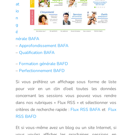
at
io
n
g
é
nérale BAFA
–
Approfondissement BAFA
–
Qualification BAFA
–
Formation générale BAFD
–
Perfectionnement BAFD
Si vous préférez un affichage sous forme de liste
pour voir en un clin d’oeil toutes les données
concernant les sessions vous pouvez vous rendre
dans nos rubriques « Flux RSS » et sélectionner vos
critères de recherche rapide :
Flux RSS BAFA
et
Flux
RSS BAFD
Et si vous-même avez un blog ou un site Internet, si
vous voulez afficher les prochaines sessions en