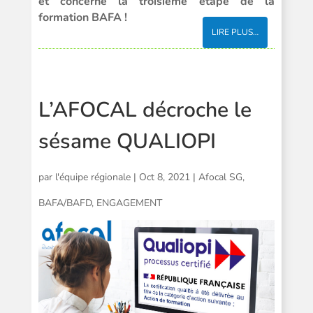
et
concerne la troisième étape de la
formation BAFA !
LIRE PLUS…
L’AFOCAL décroche le
sésame QUALIOPI
par
l'équipe régionale
|
Oct 8, 2021
|
Afocal SG
,
BAFA/BAFD
,
ENGAGEMENT