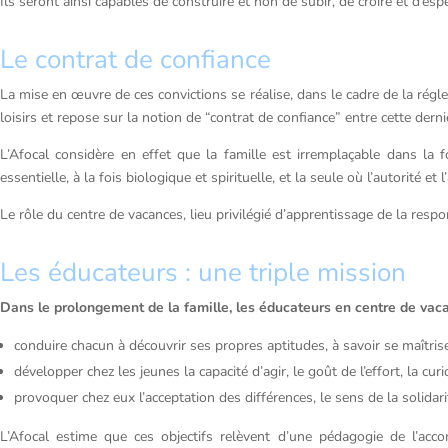
Ils seront ainsi capables de construire et non de subir, de croire et d’espé
Le contrat de confiance
La mise en œuvre de ces convictions se réalise, dans le cadre de la régle
loisirs et repose sur la notion de “contrat de confiance” entre cette derniè
L’Afocal considère en effet que la famille est irremplaçable dans la 
essentielle, à la fois biologique et spirituelle, et la seule où l’autorité et
Le rôle du centre de vacances, lieu privilégié d’apprentissage de la respo
Les éducateurs : une triple mission
Dans le prolongement de la famille, les éducateurs en centre de vacan
conduire chacun à découvrir ses propres aptitudes, à savoir se maîtriser
développer chez les jeunes la capacité d’agir, le goût de l’effort, la curio
provoquer chez eux l’acceptation des différences, le sens de la solidar
L’Afocal estime que ces objectifs relèvent d’une pédagogie de l’acco