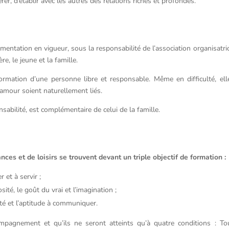
rer, d’établir avec les autres des relations riches et profondes.
mentation en vigueur, sous la responsabilité de l’association organisatri
re, le jeune et la famille.
formation d’une personne libre et responsable. Même en difficulté, el
 l’amour soient naturellement liés.
nsabilité, est complémentaire de celui de la famille.
ces et de loisirs se trouvent devant un triple objectif de formation :
 et à servir ;
sité, le goût du vrai et l’imagination ;
ité et l’aptitude à communiquer.
mpagnement et qu’ils ne seront atteints qu’à quatre conditions : Tou