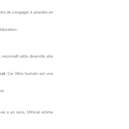
ttre de s’engager à prendre en
’éducation.
econnaît cette diversité, elle
cal.
Car l’être humain est une
nt.
ie a un sens, l’Afocal estime