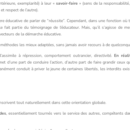
ntérieure, exemplarité) à leur «
savoir-faire
» (sens de la responsabilité, 
et respect de l’autre).
atière éducative de parler de “réussite”. Cependant, dans une fonction où 
e fait partie du témoignage de l’éducateur. Mais, qu’il s’agisse de 
 vecteurs de la démarche éducative.
s méthodes les mieux adaptées, sans jamais avoir recours à de quelconq
l’assimile à répression, comportement outrancier, directivité.
En réali
et d’une part de conduire l’action, d’autre part de faire grandir ceux q
nément conduit à priver le jeune de certaines libertés, les interdits exist
nscrivent tout naturellement dans cette orientation globale.
des
, essentiellement tournés vers le service des autres, compétents da