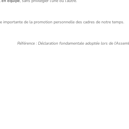
l en équipe
, sans privilégier l’une ou l’autre.
pe importante de la promotion personnelle des cadres de notre temps.
Référence : Déclaration fondamentale adoptée lors de l’Asse